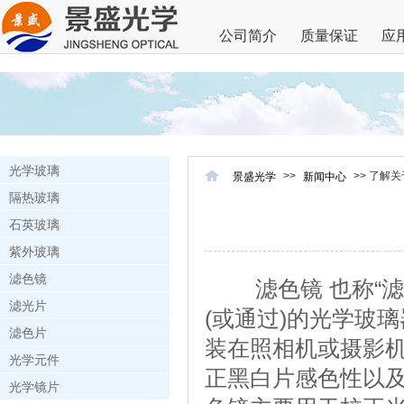
公司简介
质量保证
应
光学玻璃
>>
>> 了解
景盛光学
新闻中心
隔热玻璃
石英玻璃
紫外玻璃
滤色镜
滤色镜 也称“滤
滤光片
(或通过)的光学玻
滤色片
装在照相机或摄影
光学元件
正黑白片感色性以
光学镜片