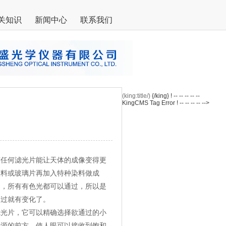
关知识
新闻中心
联系我们
(king:title/)
{/king} ! -- -- -- -- --
KingCMS Tag Error ! -- -- -- -- -->
有任何滤光片能让天体的成像变得更
塑料或玻璃片再加入特种染料做成
多，所有有色光都可以通过，所以是
通过就有变化了。
光片，它可以精确选择欲通过的小
光源的前方，使人眼可以接收到饱和