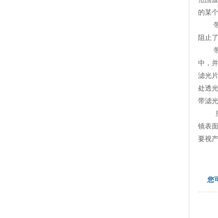
的某
带通
阻止了
带通
中，
滤光
处透
带滤
所有
镜表
要视
您