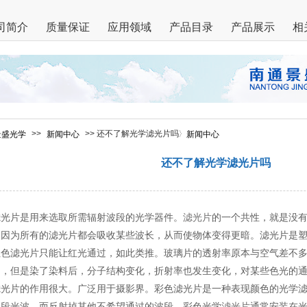
司简介
质量保证
应用领域
产品目录
产品展示
相
>>
>> 还不了解光学滤光片吗
景盛光学
新闻中心
新闻中心
还不了解光学滤光片吗
片是用来选取所需辐射波段的光学器件。
滤光片
的一个共性，就是没
，因为所有的滤光片都会吸收某些波长，从而使物体变得更暗。滤光片是
红色滤光片只能让红光通过，如此类推。玻璃片的透射率原本与空气差不
的，但是染了染料后，分子结构变化，折射率也发生变化，对某些色光的
片的作用很大。广泛用于摄影界。彩色滤光片是一种表现颜色的光学滤
波段光波，而反射掉其他不希望通过的波段。彩色光学
滤光片
通常安装在