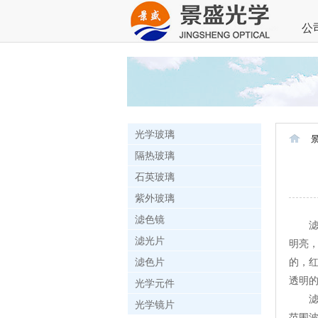
公
光学玻璃
隔热玻璃
石英玻璃
紫外玻璃
滤色镜
滤光
滤光片
明亮
滤色片
的，
透明
光学元件
滤光
光学镜片
范围