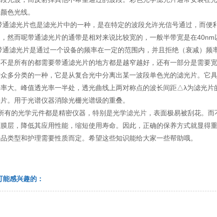
个颜色光线。
滤光片也是滤光片中的一种，是在特定的波段允许光信号通过，而便利
，然而呢带通滤光片的通带是相对来说比较宽的，一般半带宽是在40nm
滤光片是通过一个设备的频率在一定的范围内，并且拒绝（衰减）频率
并不是所有的都需要带通滤光片的地方都是越窄越好，还有一部分是需要
片众多分类的一种，它是从复合光中分离出某一波段单色光的滤光片。它
光率大。峰值透光率一半处，透光曲线上两对称点的波长间距△λ为滤光片
光片。用于光谱仪器消除光栅光谱级的重叠。
的光学元件都是精密仪器，特别是光学
滤光片
，表面极易被刮花。而
面膜层，降低其应用性能，缩短使用寿命。因此，正确的保养方式就显得重
产品类型和护理需要性质而定。希望这些知识能给大家一些帮助哦。
可能感兴趣的：