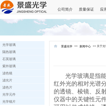
公司简介
质量保证
应
光学玻璃
>>
>> 关于
景盛光学
新闻中心
隔热玻璃
石英玻璃
紫外玻璃
滤色镜
光学玻璃是指能改
滤光片
红外光的相对光谱
滤色片
的透镜、棱镜、反
光学元件
仪器中的关键性元件
光学镜片