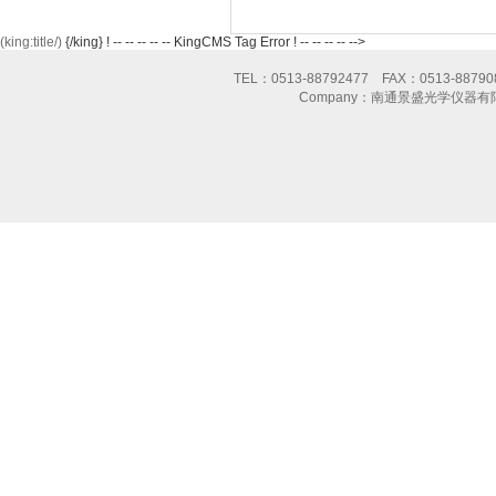
(king:title/)
{/king} ! -- -- -- -- -- KingCMS Tag Error ! -- -- -- -- -->
TEL：0513-88792477 FAX：0513-8
Company：南通景盛光学仪器有