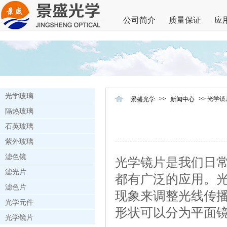
公司简介
质量保证
应
光学玻璃
>>
>> 光学
景盛光学
新闻中心
隔热玻璃
石英玻璃
紫外玻璃
滤色镜
光学镜片是我们日
滤光片
都有广泛的应用。
滤色片
现象来调整光线传
光学元件
形状可以分为平面
光学镜片