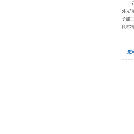
石英
外光
子能
良材
您