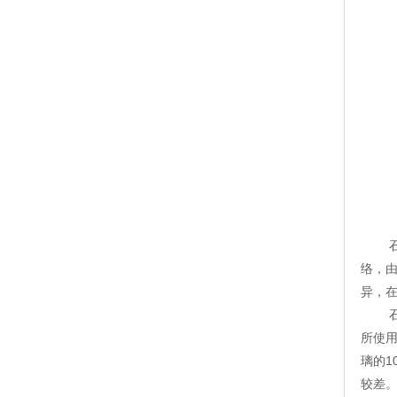
石英
络，由
异，
石英
所使
璃的
较差