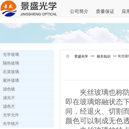
公司简介
质量保证
应
光学玻璃
>>
>> 夹丝玻
景盛光学
相关知识
隔热玻璃
石英玻璃
紫外玻璃
滤色镜
夹丝玻璃也称防碎
滤光片
即在玻璃熔融状态
滤色片
间，经退火、切割
光学元件
颜色可以制成无色
光学镜片