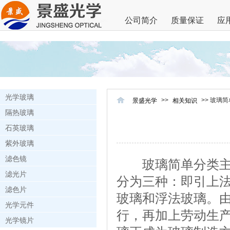
公司简介
质量保证
应
光学玻璃
>>
>> 玻璃
景盛光学
相关知识
隔热玻璃
石英玻璃
紫外玻璃
滤色镜
玻璃简单分类主要
滤光片
分为三种：即引上法
滤色片
玻璃和浮法玻璃。
光学元件
行，再加上劳动生
光学镜片