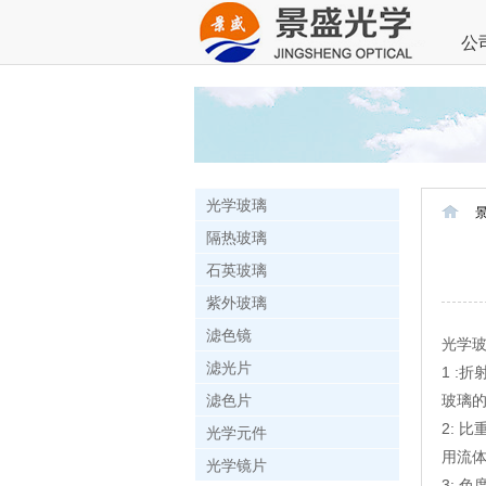
公
光学玻璃
隔热玻璃
石英玻璃
紫外玻璃
滤色镜
光学
滤光片
1 :
滤色片
玻璃的
2: 比重
光学元件
用流
光学镜片
3: 色