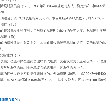
际照明委员会（CIE）1931年和1964年规定的方法，测定出在A和D6
特性
当玻璃温度升高1℃其长度相对变化率。本目录所列膨胀系数α ，均为20℃ ~
转变温度（Tg）
的膨账量发生骤变时，所对应的温度即为试样的转变温度。此温度时玻璃的粘
软化温度（Ts）
璃的物理性质发生急剧变化，其膨账量也趋近于零时的温度，即为玻璃的软
.秒。
温变换能力（V）
璃由升色温和降色温两类玻璃玻璃组成，其变换能力以密勒德(Mired)
，具有负密勒德值。降色温玻璃呈琥珀色，其密勒德为正值。
璃的序号是依据密勒德值来排列的。例如SSB130表示由3200K升至5400K
璃。SJB130表示由5400K降至3200K，其变换能力为正130Mired的降
可能感兴趣的：