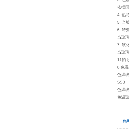
依据国
4 :热
5: 
6: 
当玻璃
7: 
当玻
11帕
8:色
色温玻
SSB
色温玻
色温玻
您