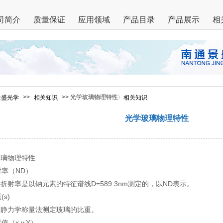
司简介
质量保证
应用领域
产品目录
产品展示
相
>>
>> 光学玻璃物理特性
景盛光学
相关知识
相关知识
光学玻璃物理特性
玻璃物理特性
折射率（ND）
折射率是以钠元素的特征谱线D=589.3nm测定的，以ND表示。
(s)
体静力学称量法测定玻璃的比重。
度值（x,y,Y）