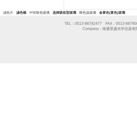
滤色片
滤色镜
中性暗色玻璃
选择吸收型玻璃
降色温玻璃
金黄色(黄色)玻璃
TEL：0513-88792477 FAX：0513-8
Company：南通景盛光学仪器有