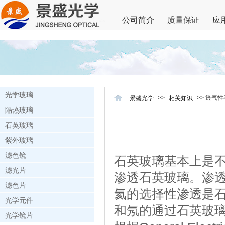
公司简介
质量保证
应
光学玻璃
>>
>> 透气
景盛光学
相关知识
隔热玻璃
石英玻璃
紫外玻璃
滤色镜
石英玻璃基本上是
滤光片
渗透石英玻璃。渗
滤色片
氦的选择性渗透是
光学元件
和氖的通过石英玻
光学镜片