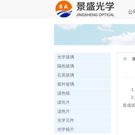
公
光学玻璃
隔热玻璃
石英玻璃
紫外玻璃
1、
滤色镜
2、
滤光片
造成
滤色片
光学元件
光学镜片